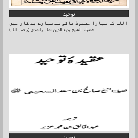
توحید
اللہ کا سہارا مضبوط باقی سب سہارے بے کار ہیں
فضیلۃ الشیخ بدیع الدین شاہ راشدی (رحمہ اللہ)
توحید