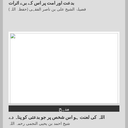
بدعت اور امت پر اس کے برے اثرات
فضیلۃ الشیخ علی بن ناصر الفقہی (حفظہ اللہ)
منہج
اللہ کی لعنت ہو اس شخص پر جو بدعتی کو پناہ دے
شیخ احمد بن یحیی النجمی رحمہ اللہ