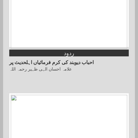
ردود
احباب دیوبند کی کرم فرمائیاں اہلحدیث پر
علامہ احسان الہی ظہیر رحمہ اللہ