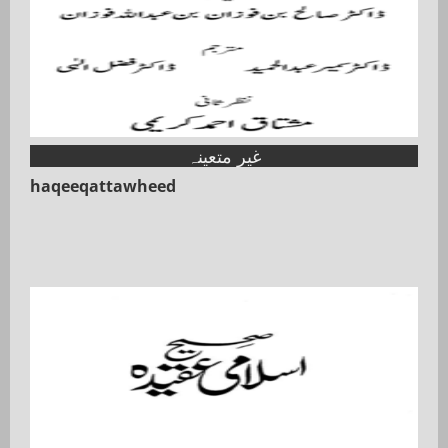
غیر متعینہ
haqeeqattawheed