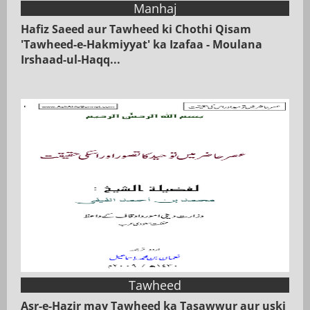
Manhaj
Hafiz Saeed aur Tawheed ki Chothi Qisam
'Tawheed-e-Hakmiyyat' ka Izafaa - Moulana
Irshaad-ul-Haqq...
Tawheed
Asr-e-Hazir may Tawheed ka Tasawwur aur uski