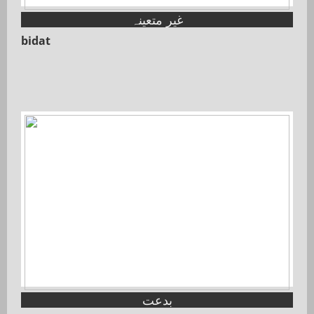
غیر متعینہ
bidat
بدعت