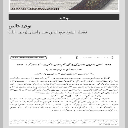
توحید
توحید خالص
فضیلۃ الشیخ بدیع الدین شاہ راشدی (رحمہ اللہ)