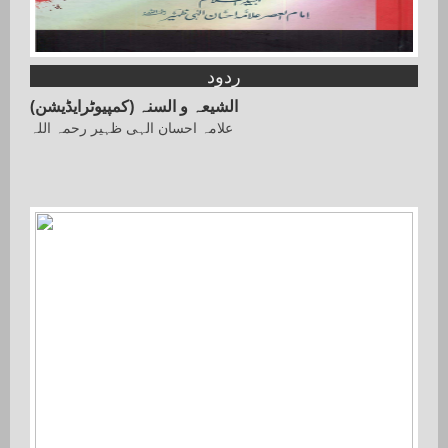
ردود
الشیعہ و السنہ (کمپیوٹرایڈیشن)
علامہ احسان الہی ظہیر رحمہ اللہ